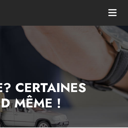
E? CERTAINES
D MÊME !