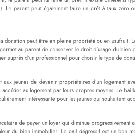
, le parent peut lui faire un prêt. Il existe différents 
TZ). Le parent peut également faire un prêt à taux zéro ou
La donation peut être en pleine propriété ou en usufruit. 
t permet au parent de conserver le droit d’usage du bien p
gner auprès d’un professionnel pour choisir le type de donat
et aux jeunes de devenir propriétaires d’un logement ave
ccéder au logement par leurs propres moyens. Le bailleur 
culièrement intéressante pour les jeunes qui souhaitent acc
locataire de payer un loyer qui diminue progressivement au
valeur du bien immobilier. Le bail dégressif est un bon 