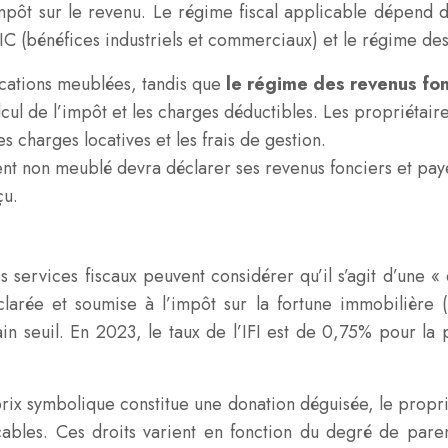
mpôt sur le revenu. Le régime fiscal applicable dépend de 
IC (bénéfices industriels et commerciaux) et le régime des
ocations meublées, tandis que
le régime des revenus fo
l de l’impôt et les charges déductibles. Les propriétaires 
es charges locatives et les frais de gestion.
t non meublé devra déclarer ses revenus fonciers et paye
çu.
services fiscaux peuvent considérer qu’il s’agit d’une « 
arée et soumise à l’impôt sur la fortune immobilière (IF
ain seuil. En 2023, le taux de l’IFI est de 0,75% pour la
prix symbolique constitue une donation déguisée, le propri
cables. Ces droits varient en fonction du degré de paren