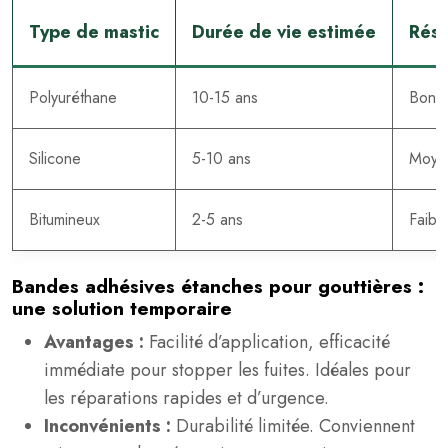
Type de mastic
Durée de vie estimée
Rési
Polyuréthane
10-15 ans
Bonn
Silicone
5-10 ans
Moye
Bitumineux
2-5 ans
Faibl
Bandes adhésives étanches pour gouttières :
une solution temporaire
Avantages :
Facilité d’application, efficacité
immédiate pour stopper les fuites. Idéales pour
les réparations rapides et d’urgence.
Inconvénients :
Durabilité limitée. Conviennent